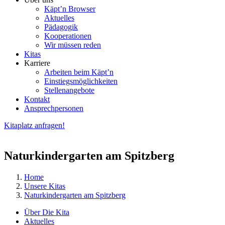
Käpt’n Browser
Aktuelles
Pädagogik
Kooperationen
Wir müssen reden
Kitas
Karriere
Arbeiten beim Käpt’n
Einstiegsmöglichkeiten
Stellenangebote
Kontakt
Ansprechpersonen
Kitaplatz anfragen!
Naturkindergarten am Spitzberg
Home
Unsere Kitas
Naturkindergarten am Spitzberg
Über Die Kita
Aktuelles