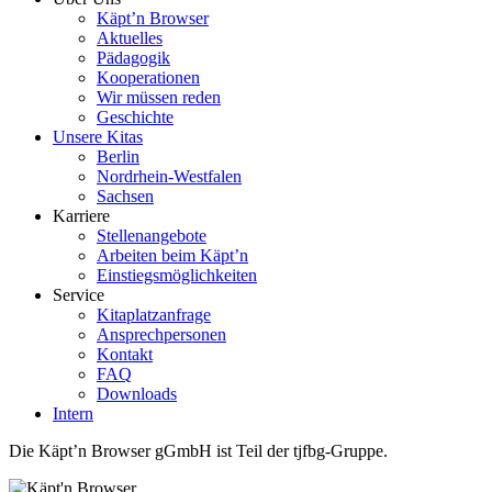
Käpt’n Browser
Aktuelles
Pädagogik
Kooperationen
Wir müssen reden
Geschichte
Unsere Kitas
Berlin
Nordrhein-Westfalen
Sachsen
Karriere
Stellenangebote
Arbeiten beim Käpt’n
Einstiegsmöglichkeiten
Service
Kitaplatzanfrage
Ansprechpersonen
Kontakt
FAQ
Downloads
Intern
Die Käpt’n Browser gGmbH ist Teil der tjfbg-Gruppe.