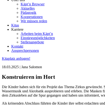
Käpt’n Browser
Aktuelles
Pädagogik
Kooperationen
Wir müssen reden
Kitas
Karriere
Arbeiten beim Käpt’n
Einstiegsmöglichkeiten
Stellenangebote
Kontakt
Ansprechpersonen
Kitaplatz anfragen!
18.03.2025 | Jana Salomon
Konstruieren im Hort
Die Kinder haben sich für ein Projekt das Thema Zirkus gewünscht. S
Wassermusik und Akrobatik ausprobieren und erleben. Die Masken für 
dem Zirkusleben auf die Spur gegangen und haben uns informiert, wie
Als krönenden Abschluss führten die Kinder ihre selbst erdachten un